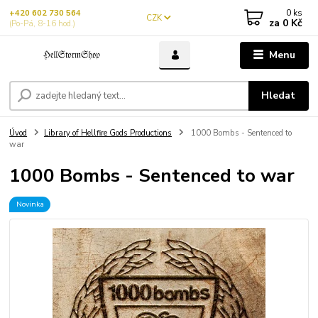
0
ks
+420 602 730 564
CZK
za
0 Kč
(Po-Pá, 8-16 hod.)
Menu
Hledat
Úvod
Library of Hellfire Gods Productions
1000 Bombs - Sentenced to
war
1000 Bombs - Sentenced to war
Novinka