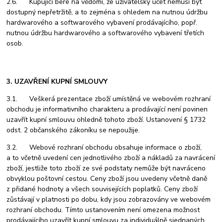
2.6. Kupující bere na vědomí, že uživatelský účet nemusí být
dostupný nepřetržitě, a to zejména s ohledem na nutnou údržbu
hardwarového a softwarového vybavení prodávajícího, popř.
nutnou údržbu hardwarového a softwarového vybavení třetích
osob.
3. UZAVŘENÍ KUPNÍ SMLOUVY
3.1. Veškerá prezentace zboží umístěná ve webovém rozhraní
obchodu je informativního charakteru a prodávající není povinen
uzavřít kupní smlouvu ohledně tohoto zboží. Ustanovení § 1732
odst. 2 občanského zákoníku se nepoužije.
3.2. Webové rozhraní obchodu obsahuje informace o zboží,
a to včetně uvedení cen jednotlivého zboží a nákladů za navrácení
zboží, jestliže toto zboží ze své podstaty nemůže být navráceno
obvyklou poštovní cestou. Ceny zboží jsou uvedeny včetně daně
z přidané hodnoty a všech souvisejících poplatků. Ceny zboží
zůstávají v platnosti po dobu, kdy jsou zobrazovány ve webovém
rozhraní obchodu. Tímto ustanovením není omezena možnost
prodávajícího uzavřít kupní smlouvu za individuálně sjednaných