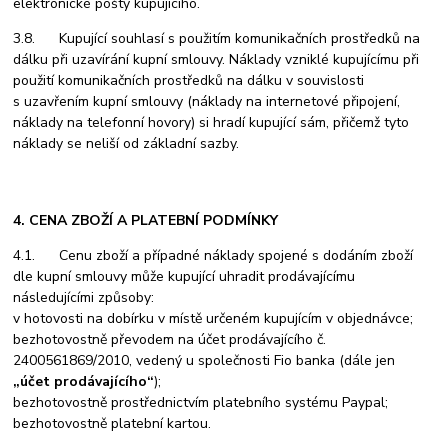
elektronické pošty kupujícího.
3.8. Kupující souhlasí s použitím komunikačních prostředků na
dálku při uzavírání kupní smlouvy. Náklady vzniklé kupujícímu při
použití komunikačních prostředků na dálku v souvislosti
s uzavřením kupní smlouvy (náklady na internetové připojení,
náklady na telefonní hovory) si hradí kupující sám, přičemž tyto
náklady se neliší od základní sazby.
4. CENA ZBOŽÍ A PLATEBNÍ PODMÍNKY
4.1. Cenu zboží a případné náklady spojené s dodáním zboží
dle kupní smlouvy může kupující uhradit prodávajícímu
následujícími způsoby:
v hotovosti na dobírku v místě určeném kupujícím v objednávce;
bezhotovostně převodem na účet prodávajícího č.
2400561869/2010, vedený u společnosti Fio banka (dále jen
„účet prodávajícího“
);
bezhotovostně prostřednictvím platebního systému Paypal;
bezhotovostně platební kartou.