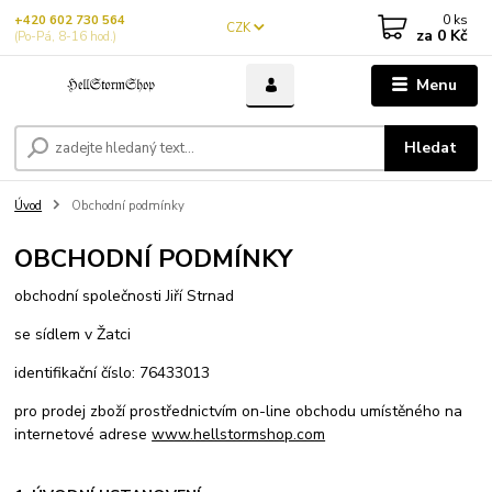
0
ks
+420 602 730 564
CZK
za
0 Kč
(Po-Pá, 8-16 hod.)
Menu
Hledat
Úvod
Obchodní podmínky
OBCHODNÍ PODMÍNKY
obchodní společnosti Jiří Strnad
se sídlem v Žatci
identifikační číslo: 76433013
pro prodej zboží prostřednictvím on-line obchodu umístěného na
internetové adrese
www.hellstormshop.com