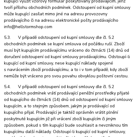
kupující využit vzorový formulář poskytovaný prodávajícím, jenž
tvoří přílohu obchodních podmínek. Odstoupení od kupní smlouvy
může kupující zasílat mimo jiné na adresu provozovny
prodávajícího či na adresu elektronické pošty prodávajícího
info@hellstormshop.com
5.3. V případě odstoupení od kupní smlouvy dle čl. 5.2
obchodních podmínek se kupní smlouva od počátku ruší. Zboží
musí být kupujícím prodávajícímu vráceno do čtrnácti (14) dnů od
doručení odstoupení od kupní smlouvy prodávajícímu. Odstoupí-li
kupující od kupní smlouvy, nese kupující náklady spojené
s navrácením zboží prodávajícímu, a to i v tom případě, kdy zboží
nemůže být vráceno pro svou povahu obvyklou poštovní cestou.
5.4. V případě odstoupení od kupní smlouvy dle čl. 5.2
obchodních podmínek vrátí prodávající peněžní prostředky přijaté
od kupujícího do čtrnácti (14) dnů od odstoupení od kupní smlouvy
kupujícím, a to stejným způsobem, jakým je prodávající od
kupujícího přijal. Prodávající je taktéž oprávněn vrátit plnění
poskytnuté kupujícím již při vrácení zboží kupujícím či jiným
způsobem, pokud s tím kupující bude souhlasit a nevzniknou tím
kupujícímu další náklady. Odstoupí-li kupující od kupní smlouvy,