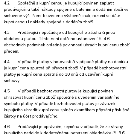
4.2. Společně s kupní cenou je kupující povinen zaplatit
prodávajícímu také náklady spojené s balením a dodáním zboží ve
smluvené výši. Není-li uvedeno výslovně jinak, rozumí se dále
kupní cenou i náklady spojené s dodáním zboží.
4.3. Prodávající nepožaduje od kupujícího zálohu či jinou
obdobnou platbu. Tímto není dotčeno ustanovení čl. 4.6
obchodních podmínek ohledně povinnosti uhradit kupní cenu zboží
předem.
4.4. V případě platby v hotovosti či v případě platby na dobírku
je kupní cena splatná při převzetí zboží. V případě bezhotovostní
platby je kupní cena splatná do 10 dnů od uzavření kupní
smlouvy.
4.5. V případě bezhotovostní platby je kupující povinen
uhrazovat kupní cenu zboží společně s uvedením variabilního
symbolu platby. V případě bezhotovostní platby je závazek
kupujícího uhradit kupní cenu splněn okamžikem připsání příslušné
částky na účet prodávajícího.
4.6. Prodávající je oprávněn, zejména v případě, že ze strany
kupujícího nedojde k dodatečnému potvrzení objednávky (čl. 3.6),