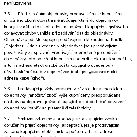
není uzavřena.
3.5. Před zasláním objednávky prodávajícímu je kupujícímu
umožněno zkontrolovat a měnit údaje, které do objednávky
kupující vložil, a to i s ohledem na možnost kupujícího zjišťovat a
opravovat chyby vzniklé při zadávání dat do objednávky.
Objednávku odešle kupující prodávajícímu kliknutím na tlačítko
„Objednat“. Údaje uvedené v objednávce jsou prodávajícím
považovány za správné. Prodávající neprodleně po obdržení
objednávky toto obdržení kupujícímu potvrdí elektronickou poštou,
a to na adresu elektronické pošty kupujícího uvedenou v
uživatelském účtu či v objednávce (dále jen
„elektronická
adresa kupujícího“
).
3.6. Prodávající je vždy oprávněn v závislosti na charakteru
objednávky (množství zboží, výše kupní ceny, předpokládané
náklady na dopravu) požádat kupujícího o dodatečné potvrzení
objednávky (například písemně či telefonicky).
3.7. Smluvní vztah mezi prodávajícím a kupujícím vzniká
doručením přijetí objednávky (akceptací), jež je prodávajícím
zasláno kupujícímu elektronickou poštou, a to na adresu