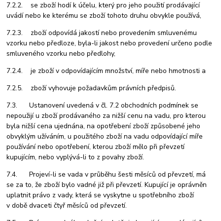
7.2.2. se zboží hodí k účelu, který pro jeho použití prodávající
uvádí nebo ke kterému se zboží tohoto druhu obvykle používá,
7.2.3. zboží odpovídá jakostí nebo provedením smluvenému
vzorku nebo předloze, byla-li jakost nebo provedení určeno podle
smluveného vzorku nebo předlohy,
7.2.4. je zboží v odpovídajícím množství, míře nebo hmotnosti a
7.2.5. zboží vyhovuje požadavkům právních předpisů.
7.3. Ustanovení uvedená v čl. 7.2 obchodních podmínek se
nepoužijí u zboží prodávaného za nižší cenu na vadu, pro kterou
byla nižší cena ujednána, na opotřebení zboží způsobené jeho
obvyklým užíváním, u použitého zboží na vadu odpovídající míře
používání nebo opotřebení, kterou zboží mělo při převzetí
kupujícím, nebo vyplývá-li to z povahy zboží.
7.4. Projeví-li se vada v průběhu šesti měsíců od převzetí, má
se za to, že zboží bylo vadné již při převzetí. Kupující je oprávněn
uplatnit právo z vady, která se vyskytne u spotřebního zboží
v době dvaceti čtyř měsíců od převzetí.