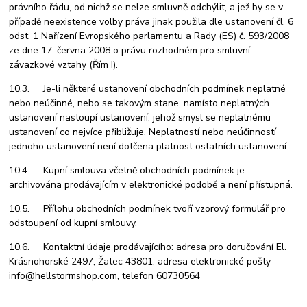
právního řádu, od nichž se nelze smluvně odchýlit, a jež by se v
případě neexistence volby práva jinak použila dle ustanovení čl. 6
odst. 1 Nařízení Evropského parlamentu a Rady (ES) č. 593/2008
ze dne 17. června 2008 o právu rozhodném pro smluvní
závazkové vztahy (Řím I).
10.3. Je-li některé ustanovení obchodních podmínek neplatné
nebo neúčinné, nebo se takovým stane, namísto neplatných
ustanovení nastoupí ustanovení, jehož smysl se neplatnému
ustanovení co nejvíce přibližuje. Neplatností nebo neúčinností
jednoho ustanovení není dotčena platnost ostatních ustanovení.
10.4. Kupní smlouva včetně obchodních podmínek je
archivována prodávajícím v elektronické podobě a není přístupná.
10.5. Přílohu obchodních podmínek tvoří vzorový formulář pro
odstoupení od kupní smlouvy.
10.6. Kontaktní údaje prodávajícího: adresa pro doručování El.
Krásnohorské 2497, Žatec 43801, adresa elektronické pošty
info@hellstormshop.com, telefon 60730564