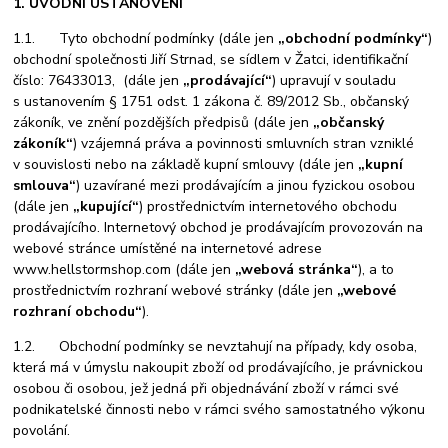
1. ÚVODNÍ USTANOVENÍ
1.1. Tyto obchodní podmínky (dále jen
„obchodní podmínky“
)
obchodní společnosti Jiří Strnad, se sídlem v Žatci, identifikační
číslo: 76433013, (dále jen
„prodávající“
) upravují v souladu
s ustanovením § 1751 odst. 1 zákona č. 89/2012 Sb., občanský
zákoník, ve znění pozdějších předpisů (dále jen
„občanský
zákoník“
) vzájemná práva a povinnosti smluvních stran vzniklé
v souvislosti nebo na základě kupní smlouvy (dále jen
„kupní
smlouva“
) uzavírané mezi prodávajícím a jinou fyzickou osobou
(dále jen
„kupující“
) prostřednictvím internetového obchodu
prodávajícího. Internetový obchod je prodávajícím provozován na
webové stránce umístěné na internetové adrese
www.hellstormshop.com (dále jen
„webová stránka“
), a to
prostřednictvím rozhraní webové stránky (dále jen
„webové
rozhraní obchodu“
).
1.2. Obchodní podmínky se nevztahují na případy, kdy osoba,
která má v úmyslu nakoupit zboží od prodávajícího, je právnickou
osobou či osobou, jež jedná při objednávání zboží v rámci své
podnikatelské činnosti nebo v rámci svého samostatného výkonu
povolání.