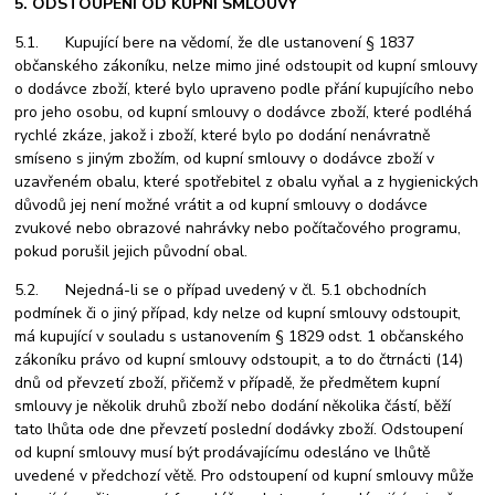
5. ODSTOUPENÍ OD KUPNÍ SMLOUVY
5.1. Kupující bere na vědomí, že dle ustanovení § 1837
občanského zákoníku, nelze mimo jiné odstoupit od kupní smlouvy
o dodávce zboží, které bylo upraveno podle přání kupujícího nebo
pro jeho osobu, od kupní smlouvy o dodávce zboží, které podléhá
rychlé zkáze, jakož i zboží, které bylo po dodání nenávratně
smíseno s jiným zbožím, od kupní smlouvy o dodávce zboží v
uzavřeném obalu, které spotřebitel z obalu vyňal a z hygienických
důvodů jej není možné vrátit a od kupní smlouvy o dodávce
zvukové nebo obrazové nahrávky nebo počítačového programu,
pokud porušil jejich původní obal.
5.2. Nejedná-li se o případ uvedený v čl. 5.1 obchodních
podmínek či o jiný případ, kdy nelze od kupní smlouvy odstoupit,
má kupující v souladu s ustanovením § 1829 odst. 1 občanského
zákoníku právo od kupní smlouvy odstoupit, a to do čtrnácti (14)
dnů od převzetí zboží, přičemž v případě, že předmětem kupní
smlouvy je několik druhů zboží nebo dodání několika částí, běží
tato lhůta ode dne převzetí poslední dodávky zboží. Odstoupení
od kupní smlouvy musí být prodávajícímu odesláno ve lhůtě
uvedené v předchozí větě. Pro odstoupení od kupní smlouvy může