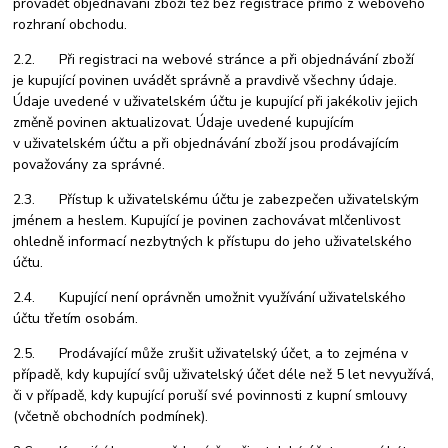
provádět objednávání zboží též bez registrace přímo z webového
rozhraní obchodu.
2.2. Při registraci na webové stránce a při objednávání zboží
je kupující povinen uvádět správně a pravdivě všechny údaje.
Údaje uvedené v uživatelském účtu je kupující při jakékoliv jejich
změně povinen aktualizovat. Údaje uvedené kupujícím
v uživatelském účtu a při objednávání zboží jsou prodávajícím
považovány za správné.
2.3. Přístup k uživatelskému účtu je zabezpečen uživatelským
jménem a heslem. Kupující je povinen zachovávat mlčenlivost
ohledně informací nezbytných k přístupu do jeho uživatelského
účtu.
2.4. Kupující není oprávněn umožnit využívání uživatelského
účtu třetím osobám.
2.5. Prodávající může zrušit uživatelský účet, a to zejména v
případě, kdy kupující svůj uživatelský účet déle než 5 let nevyužívá,
či v případě, kdy kupující poruší své povinnosti z kupní smlouvy
(včetně obchodních podmínek).