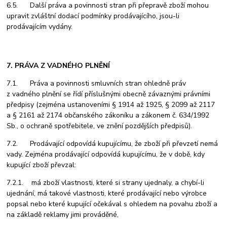
6.5. Další práva a povinnosti stran při přepravě zboží mohou
upravit zvláštní dodací podmínky prodávajícího, jsou-li
prodávajícím vydány.
7. PRÁVA Z VADNÉHO PLNĚNÍ
7.1. Práva a povinnosti smluvních stran ohledně práv
z vadného plnění se řídí příslušnými obecně závaznými právními
předpisy (zejména ustanoveními § 1914 až 1925, § 2099 až 2117
a § 2161 až 2174 občanského zákoníku a zákonem č. 634/1992
Sb., o ochraně spotřebitele, ve znění pozdějších předpisů).
7.2. Prodávající odpovídá kupujícímu, že zboží při převzetí nemá
vady. Zejména prodávající odpovídá kupujícímu, že v době, kdy
kupující zboží převzal:
7.2.1. má zboží vlastnosti, které si strany ujednaly, a chybí-li
ujednání, má takové vlastnosti, které prodávající nebo výrobce
popsal nebo které kupující očekával s ohledem na povahu zboží a
na základě reklamy jimi prováděné,