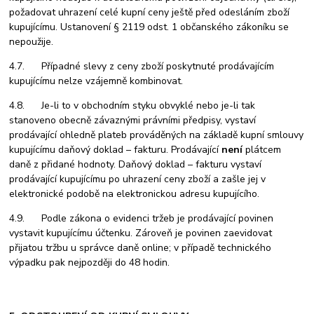
požadovat uhrazení celé kupní ceny ještě před odesláním zboží
kupujícímu. Ustanovení § 2119 odst. 1 občanského zákoníku se
nepoužije.
4.7. Případné slevy z ceny zboží poskytnuté prodávajícím
kupujícímu nelze vzájemně kombinovat.
4.8. Je-li to v obchodním styku obvyklé nebo je-li tak
stanoveno obecně závaznými právními předpisy, vystaví
prodávající ohledně plateb prováděných na základě kupní smlouvy
kupujícímu daňový doklad – fakturu. Prodávající
není
plátcem
daně z přidané hodnoty. Daňový doklad – fakturu vystaví
prodávající kupujícímu po uhrazení ceny zboží a zašle jej v
elektronické podobě na elektronickou adresu kupujícího.
4.9. Podle zákona o evidenci tržeb je prodávající povinen
vystavit kupujícímu účtenku. Zároveň je povinen zaevidovat
přijatou tržbu u správce daně online; v případě technického
výpadku pak nejpozději do 48 hodin.