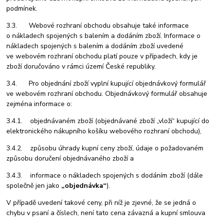
podmínek.
3.3. Webové rozhraní obchodu obsahuje také informace
o nákladech spojených s balením a dodáním zboží. Informace o
nákladech spojených s balením a dodáním zboží uvedené
ve webovém rozhraní obchodu platí pouze v případech, kdy je
zboží doručováno v rámci území České republiky.
3.4. Pro objednání zboží vyplní kupující objednávkový formulář
ve webovém rozhraní obchodu. Objednávkový formulář obsahuje
zejména informace o:
3.4.1. objednávaném zboží (objednávané zboží „vloží“ kupující do
elektronického nákupního košíku webového rozhraní obchodu),
3.4.2. způsobu úhrady kupní ceny zboží, údaje o požadovaném
způsobu doručení objednávaného zboží a
3.4.3. informace o nákladech spojených s dodáním zboží (dále
společně jen jako
„objednávka“
).
V případě uvedení takové ceny, při níž je zjevné, že se jedná o
chybu v psaní a číslech, není tato cena závazná a kupní smlouva