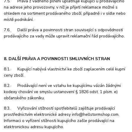
7.5. Práva z vadného plnění uplatňuje kupující u prodávajícího
na adrese jeho provozovny, v níž je přijetí reklamace možné s
ohledem na sortiment prodávaného zboží, případně i v sídle nebo
místě podnikání.
7.6. Další práva a povinnosti stran související s odpovědností
prodávajícího za vady může upravit reklamační řád prodávajícího.
8. DALŠÍ PRÁVA A POVINNOSTI SMLUVNÍCH STRAN
8.1. Kupující nabývá vlastnictví ke zboží zaplacením celé kupní
ceny zboží.
8.2. Prodávající není ve vztahu ke kupujícímu vázán žádnými
kodexy chování ve smyslu ustanovení § 1826 odst. 1 písm. e)
občanského zákoníku.
8.3. Vyřizování stížností spotřebitelů zajišťuje prodávající
prostřednictvím elektronické adresy info@hellstormshop.com.
Informaci o vyřízení stížnosti kupujícího zašle prodávající na
elektronickou adresu kupujícího.