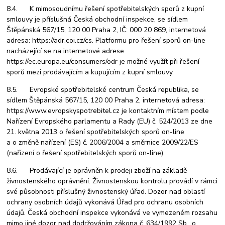
8.4. K mimosoudnímu řešení spotřebitelských sporů z kupní
smlouvy je příslušná Česká obchodní inspekce, se sídlem
Štěpánská 567/15, 120 00 Praha 2, IČ: 000 20 869, internetová
adresa: https://adr.coi.cz/cs. Platformu pro řešení sporů on-line
nacházející se na internetové adrese
https://ec.europa.eu/consumers/odr je možné využít při řešení
sporů mezi prodávajícím a kupujícím z kupní smlouvy.
8.5. Evropské spotřebitelské centrum Česká republika, se
sídlem Štěpánská 567/15, 120 00 Praha 2, internetová adresa:
https://www.evropskyspotrebitel.cz je kontaktním místem podle
Nařízení Evropského parlamentu a Rady (EU) č. 524/2013 ze dne
21. května 2013 o řešení spotřebitelských sporů on-line
a o změně nařízení (ES) č. 2006/2004 a směrnice 2009/22/ES
(nařízení o řešení spotřebitelských sporů on-line).
8.6. Prodávající je oprávněn k prodeji zboží na základě
živnostenského oprávnění. Živnostenskou kontrolu provádí v rámci
své působnosti příslušný živnostenský úřad. Dozor nad oblastí
ochrany osobních údajů vykonává Úřad pro ochranu osobních
údajů. Česká obchodní inspekce vykonává ve vymezeném rozsahu
mimo jiné dozor nad dodržováním zákona č. 634/1992 Sb., o