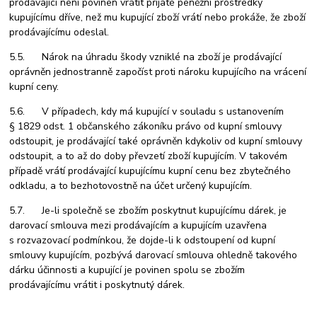
prodávající není povinen vrátit přijaté peněžní prostředky
kupujícímu dříve, než mu kupující zboží vrátí nebo prokáže, že zboží
prodávajícímu odeslal.
5.5. Nárok na úhradu škody vzniklé na zboží je prodávající
oprávněn jednostranně započíst proti nároku kupujícího na vrácení
kupní ceny.
5.6. V případech, kdy má kupující v souladu s ustanovením
§ 1829 odst. 1 občanského zákoníku právo od kupní smlouvy
odstoupit, je prodávající také oprávněn kdykoliv od kupní smlouvy
odstoupit, a to až do doby převzetí zboží kupujícím. V takovém
případě vrátí prodávající kupujícímu kupní cenu bez zbytečného
odkladu, a to bezhotovostně na účet určený kupujícím.
5.7. Je-li společně se zbožím poskytnut kupujícímu dárek, je
darovací smlouva mezi prodávajícím a kupujícím uzavřena
s rozvazovací podmínkou, že dojde-li k odstoupení od kupní
smlouvy kupujícím, pozbývá darovací smlouva ohledně takového
dárku účinnosti a kupující je povinen spolu se zbožím
prodávajícímu vrátit i poskytnutý dárek.