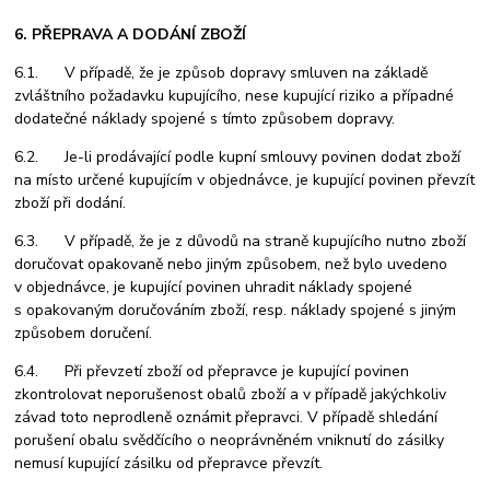
6. PŘEPRAVA A DODÁNÍ ZBOŽÍ
6.1. V případě, že je způsob dopravy smluven na základě
zvláštního požadavku kupujícího, nese kupující riziko a případné
dodatečné náklady spojené s tímto způsobem dopravy.
6.2. Je-li prodávající podle kupní smlouvy povinen dodat zboží
na místo určené kupujícím v objednávce, je kupující povinen převzít
zboží při dodání.
6.3. V případě, že je z důvodů na straně kupujícího nutno zboží
doručovat opakovaně nebo jiným způsobem, než bylo uvedeno
v objednávce, je kupující povinen uhradit náklady spojené
s opakovaným doručováním zboží, resp. náklady spojené s jiným
způsobem doručení.
6.4. Při převzetí zboží od přepravce je kupující povinen
zkontrolovat neporušenost obalů zboží a v případě jakýchkoliv
závad toto neprodleně oznámit přepravci. V případě shledání
porušení obalu svědčícího o neoprávněném vniknutí do zásilky
nemusí kupující zásilku od přepravce převzít.