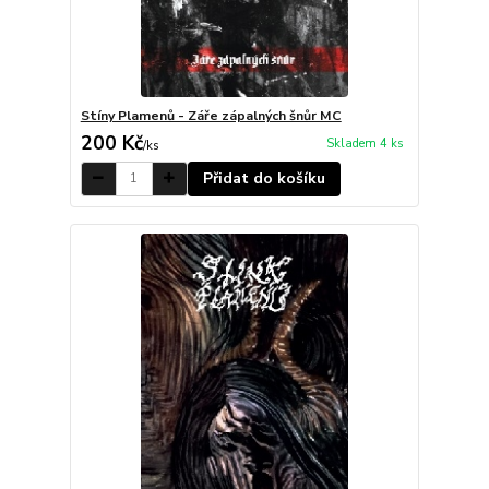
Stíny Plamenů - Záře zápalných šnůr MC
200 Kč
Skladem 4 ks
/
ks
Přidat do košíku