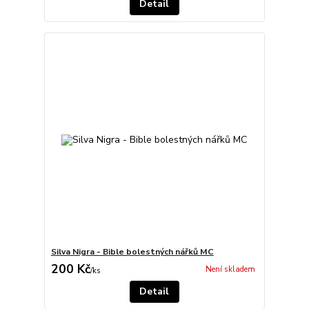
Detail
Silva Nigra - Bible bolestných nářků MC
200 Kč
Není skladem
/
ks
Detail