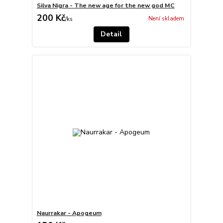
Silva Nigra - The new age for the new god MC
200 Kč
Není skladem
/
ks
Detail
Naurrakar - Apogeum