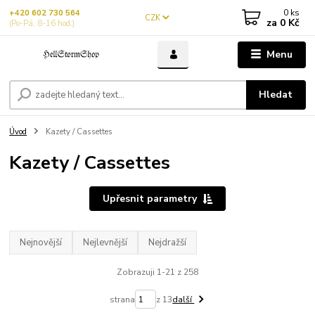
0
ks
+420 602 730 564
CZK
za
0 Kč
(Po-Pá, 8-16 hod.)
Menu
Hledat
Úvod
Kazety / Cassettes
Kazety / Cassettes
Upřesnit parametry
Nejnovější
Nejlevnější
Nejdražší
Zobrazuji 1-21 z 258
strana
z 13
další