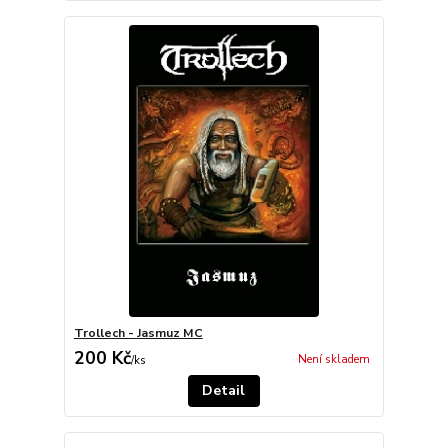
Trollech - Jasmuz MC
200 Kč
Není skladem
/
ks
Detail