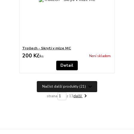
Trollech - Skryti v mlze MC
200 Kč
Není skladem
/
ks
Detail
Načíst další produkty (21)
strana
z 13
další