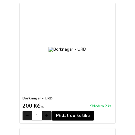
Borknagar - URD
200 Kč
Skladem 2 ks
/
ks
Přidat do košíku