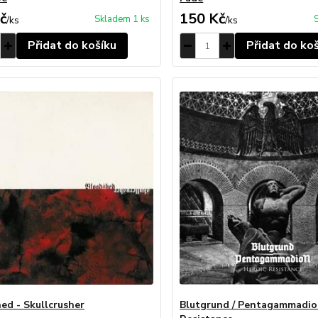
č
150 Kč
Skladem 1 ks
/
ks
/
ks
Přidat do košíku
Přidat do ko
ed - Skullcrusher
Blutgrund / Pentagammadio