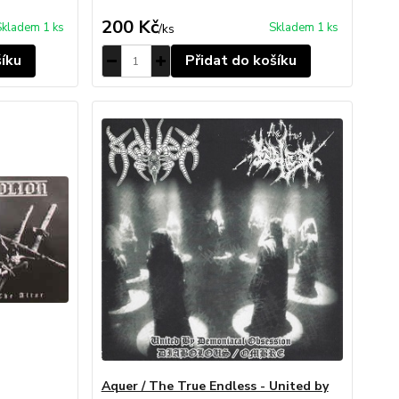
200 Kč
Skladem 1 ks
Skladem 1 ks
/
ks
šíku
Přidat do košíku
Aquer / The True Endless - United by