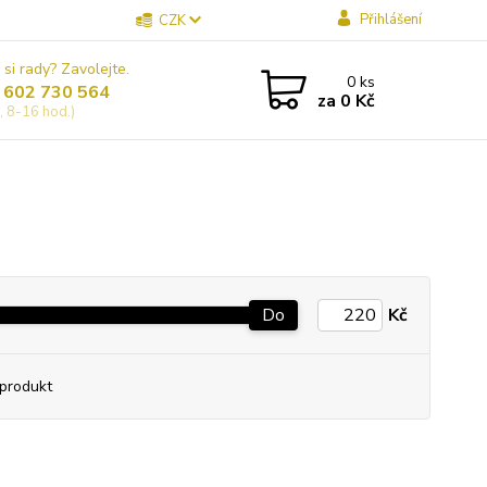
Přihlášení
CZK
 si rady? Zavolejte.
0
ks
 602 730 564
za
0 Kč
, 8-16 hod.)
Do
Kč
produkt