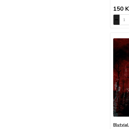
150 K
Blutvia