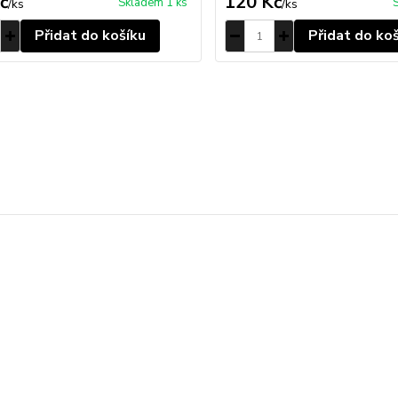
č
120 Kč
Skladem 1 ks
/
ks
/
ks
Přidat do košíku
Přidat do ko