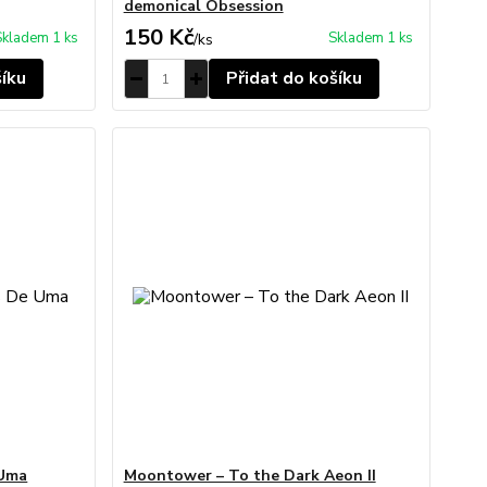
demonical Obsession
150 Kč
Skladem 1 ks
Skladem 1 ks
/
ks
šíku
Přidat do košíku
 Uma
Moontower – To the Dark Aeon II