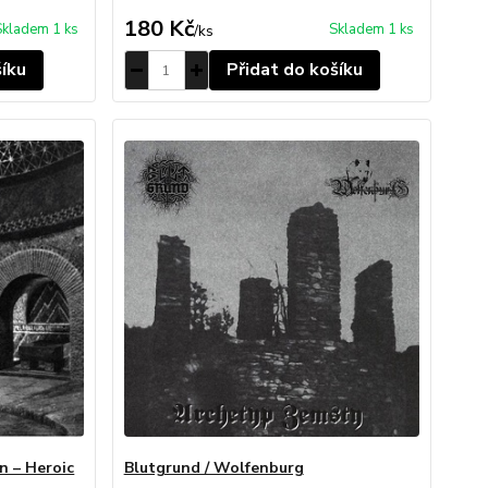
180 Kč
Skladem 1 ks
Skladem 1 ks
/
ks
šíku
Přidat do košíku
n – Heroic
Blutgrund / Wolfenburg