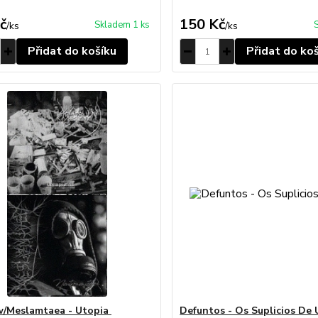
č
150 Kč
Skladem 1 ks
/
ks
/
ks
Přidat do košíku
Přidat do ko
/Meslamtaea - Utopia
Defuntos - Os Suplicios De