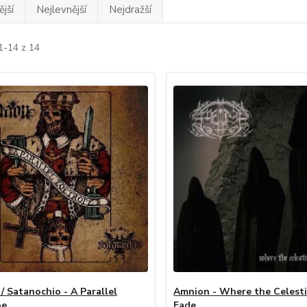
jší
Nejlevnější
Nejdražší
1-14 z 14
/ Satanochio - A Parallel
Amnion - Where the Celesti
pe
Fade