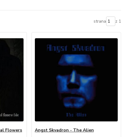
strana
z 1
al Flowers
Angst Skvadron - The Alien