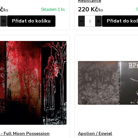
Resistance
č
220 Kč
Skladem 1 ks
/
ks
/
ks
Přidat do košíku
Přidat do ko
l - Full Moon Possession
Apolion / Eswiel