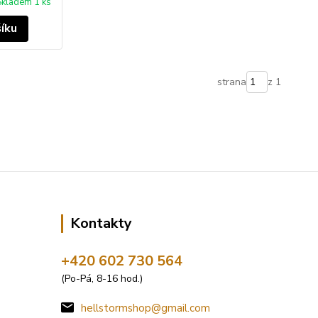
Skladem 1 ks
šíku
strana
z 1
Kontakty
+420 602 730 564
(Po-Pá, 8-16 hod.)
hellstormshop@gmail.com