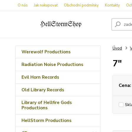
O nás
Jak nakupovat
Obchodní podmínky
Kontakty
Oc
Úvod
V
Werewolf Productions
7"
Radiation Noise Productions
Evil Horn Records
Cena:
Old Library Records
Library of Hellfire Gods
Skl
Productions
HellStorm Productions