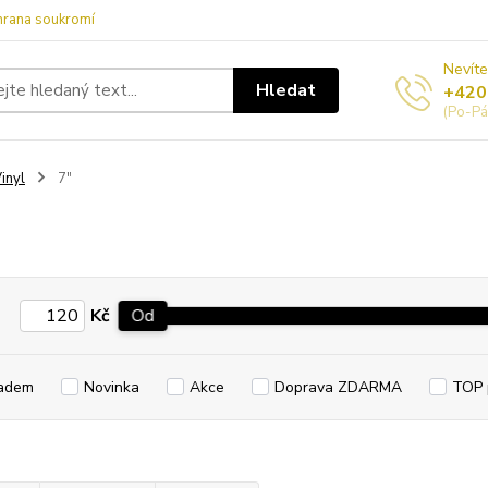
hrana soukromí
Nevíte
Hledat
+420
(Po-Pá
inyl
7"
Kč
Od
adem
Novinka
Akce
Doprava ZDARMA
TOP 