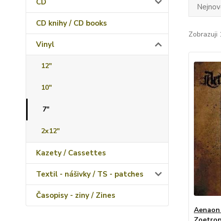
CD
Nejnově
CD knihy / CD books
Zobrazuji 
Vinyl
12"
10"
7"
2x12"
Kazety / Cassettes
Textil - nášivky / TS - patches
Časopisy - ziny / Zines
Aenaon 
Zoetro