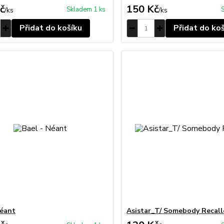
č
150 Kč
Skladem 1 ks
/
ks
/
ks
Přidat do košíku
Přidat do ko
Néant
Asistar_T/ Somebody Recal