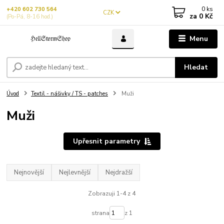
0
ks
+420 602 730 564
CZK
za
0 Kč
(Po-Pá, 8-16 hod.)
Menu
Hledat
Úvod
Textil - nášivky / TS - patches
Muži
Muži
Upřesnit parametry
Nejnovější
Nejlevnější
Nejdražší
Zobrazuji 1-4 z 4
strana
z 1