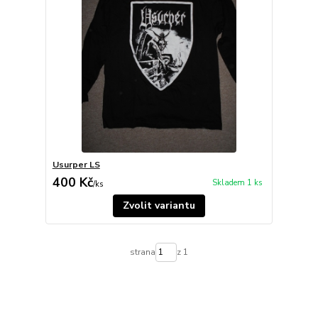
Usurper LS
400 Kč
Skladem 1 ks
/
ks
Zvolit variantu
strana
z 1