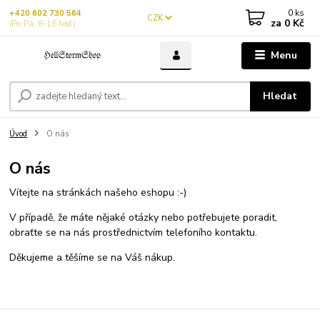
0
ks
+420 602 730 564
CZK
za
0 Kč
(Po-Pá, 8-16 hod.)
Menu
Hledat
Úvod
O nás
O nás
Vítejte na stránkách našeho eshopu :-)
V případě, že máte nějaké otázky nebo potřebujete poradit,
obraťte se na nás prostřednictvím telefoního kontaktu.
Děkujeme a těšíme se na Váš nákup.