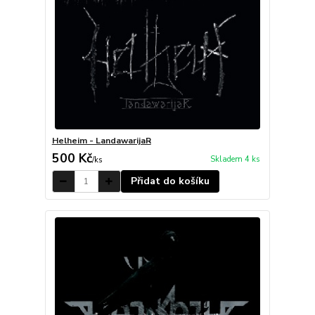
Helheim - LandawarijaR
500 Kč
Skladem 4 ks
/
ks
Přidat do košíku