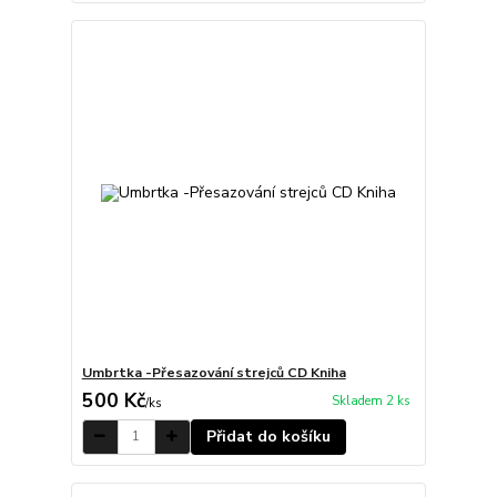
Umbrtka -Přesazování strejců CD Kniha
500 Kč
Skladem 2 ks
/
ks
Přidat do košíku