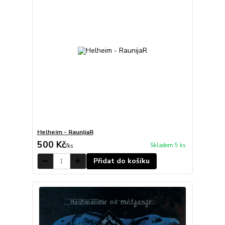
Helheim - RaunijaR
500 Kč
Skladem 5 ks
/
ks
Přidat do košíku