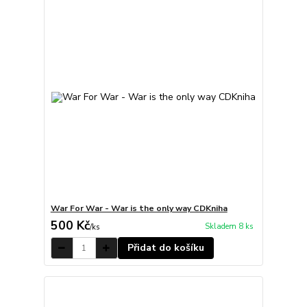
War For War - War is the only way CDKniha
500 Kč
Skladem 8 ks
/
ks
Přidat do košíku