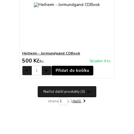
Helheim - Jormundgand CDBook
500 Kč
Skladem 8 ks
/
ks
Přidat do košíku
Načíst další produkty (3)
strana
z 2
další