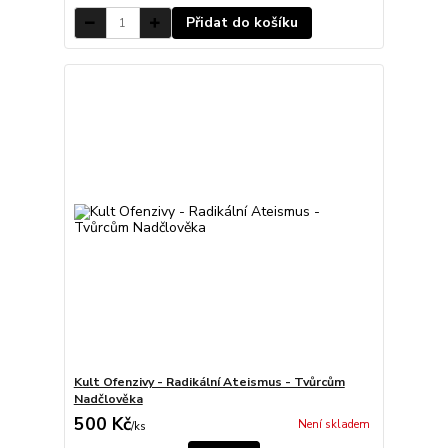
Přidat do košíku
Kult Ofenzivy - Radikální Ateismus - Tvůrcům
Nadčlověka
500 Kč
Není skladem
/
ks