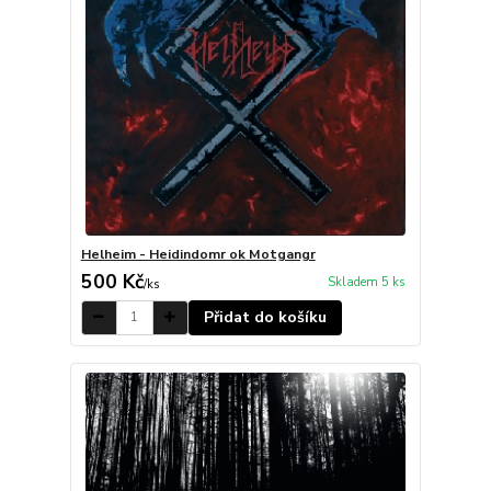
Helheim - Heidindomr ok Motgangr
500 Kč
Skladem 5 ks
/
ks
Přidat do košíku