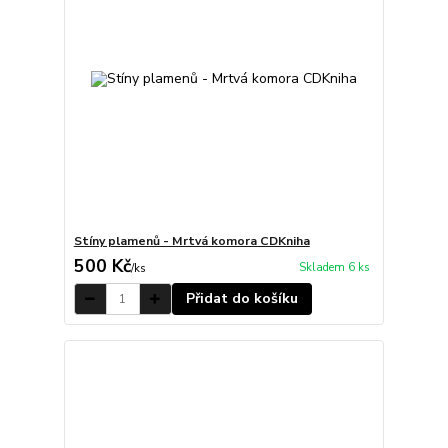
Stíny plamenů - Mrtvá komora CDKniha
500 Kč
Skladem 6 ks
/
ks
Přidat do košíku