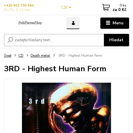
0
ks
+420 602 730 564
CZK
za
0 Kč
(Po-Pá, 8-16 hod.)
Menu
Hledat
Úvod
CD
Death metal
3RD - Highest Human Form
3RD - Highest Human Form