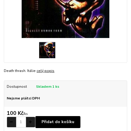
Death thrash. Itálie
celý popis
Dostupnost
Skladem 1 ks
Nejsme plátci DPH
100 Kč
/
ks
Přidat do košíku