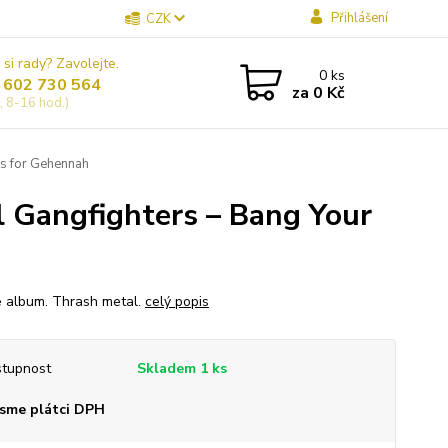
Přihlášení
CZK
 si rady? Zavolejte.
0
ks
 602 730 564
za
0 Kč
, 8-16 hod.)
s for Gehennah
 Gangfighters – Bang Your
e album. Thrash metal.
celý popis
tupnost
Skladem 1 ks
sme plátci DPH