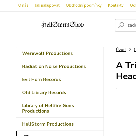
O nás
Jak nakupovat
Obchodní podmínky
Kontakty
Oc
Úvod
Werewolf Productions
A Tr
Radiation Noise Productions
Head
Evil Horn Records
Old Library Records
Library of Hellfire Gods
Productions
HellStorm Productions