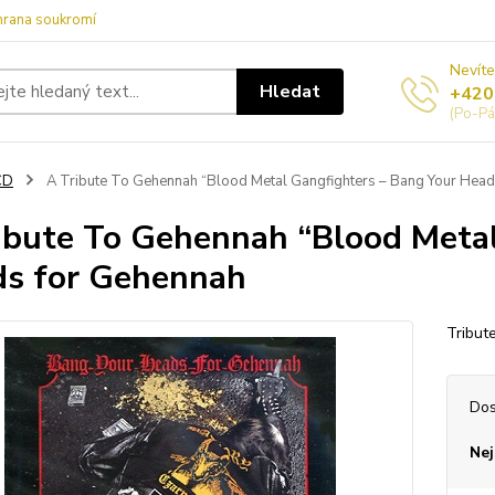
hrana soukromí
Nevíte
Hledat
+420
(Po-Pá
CD
A Tribute To Gehennah “Blood Metal Gangfighters – Bang Your Head
ibute To Gehennah “Blood Metal
s for Gehennah
Tribut
Dos
Nej