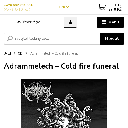
0
ks
+420 602 730 564
CZK
za
0 Kč
(Po-Pá, 8-16 hod.)
Menu
Hledat
Úvod
CD
Adrammelech – Cold fire funeral
Adrammelech – Cold fire funeral