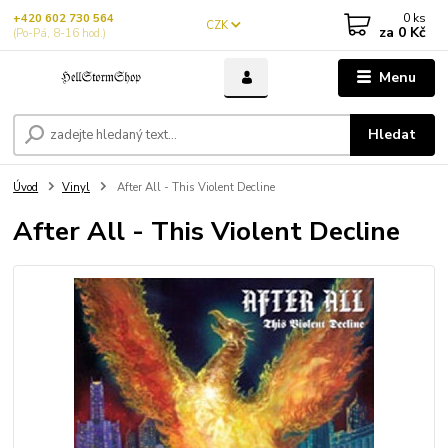
0
ks
+420 602 730 564
CZK
za
0 Kč
(Po-Pá, 8-16 hod.)
Menu
Hledat
Úvod
Vinyl
After All - This Violent Decline
After All - This Violent Decline