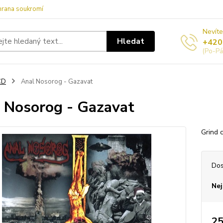
hrana soukromí
Nevíte
Hledat
+420
(Po-Pá
CD
Anal Nosorog - Gazavat
 Nosorog - Gazavat
Grind 
Dos
Nej
25