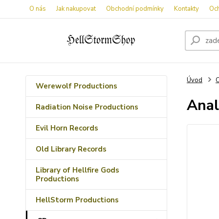
O nás
Jak nakupovat
Obchodní podmínky
Kontakty
Oc
Úvod
Werewolf Productions
Anal
Radiation Noise Productions
Evil Horn Records
Old Library Records
Library of Hellfire Gods
Productions
HellStorm Productions