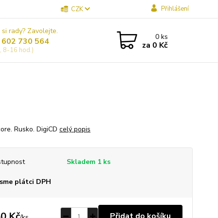
Přihlášení
CZK
 si rady? Zavolejte.
0
ks
 602 730 564
za
0 Kč
, 8-16 hod.)
core. Rusko. DigiCD
celý popis
tupnost
Skladem 1 ks
sme plátci DPH
0 Kč
Přidat do košíku
/
ks