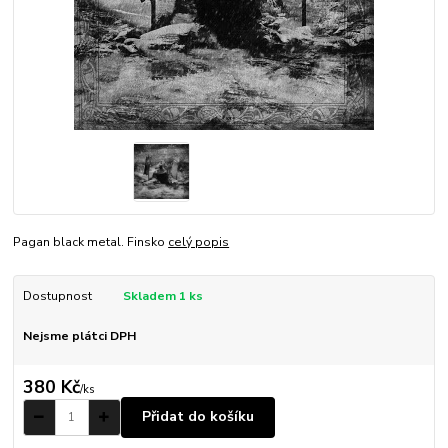
Pagan black metal. Finsko
celý popis
Dostupnost
Skladem 1 ks
Nejsme plátci DPH
380 Kč
/
ks
Přidat do košíku