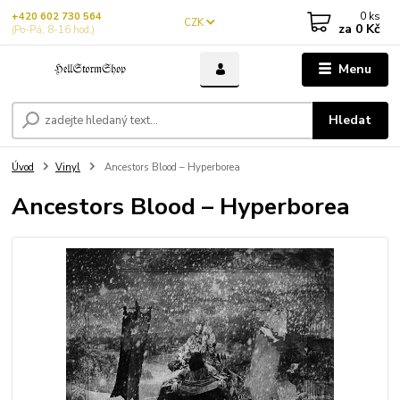
0
ks
+420 602 730 564
CZK
za
0 Kč
(Po-Pá, 8-16 hod.)
Menu
Hledat
Úvod
Vinyl
Ancestors Blood – Hyperborea
Ancestors Blood – Hyperborea