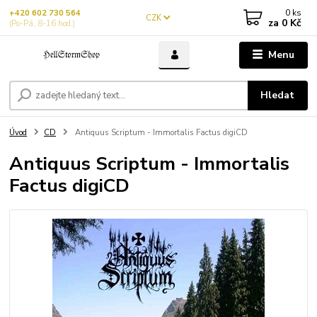
0
ks
+420 602 730 564
CZK
za
0 Kč
(Po-Pá, 8-16 hod.)
Menu
Hledat
Úvod
CD
Antiquus Scriptum - Immortalis Factus digiCD
Antiquus Scriptum - Immortalis
Factus digiCD