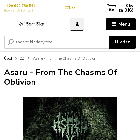
0
ks
+420 602 730 564
CZK
za
0 Kč
(Po-Pá, 8-16 hod.)
Menu
Hledat
Úvod
CD
Asaru - From The Chasms Of Oblivion
Asaru - From The Chasms Of
Oblivion