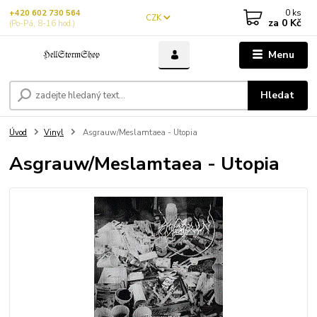
0
ks
+420 602 730 564
CZK
za
0 Kč
(Po-Pá, 8-16 hod.)
Menu
Hledat
Úvod
Vinyl
Asgrauw/Meslamtaea - Utopia
Asgrauw/Meslamtaea - Utopia