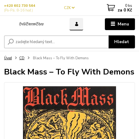
0
ks
+420 602 730 564
CZK
za
0 Kč
(Po-Pá, 8-16 hod.)
Menu
Hledat
Úvod
CD
Black Mass – To Fly With Demons
Black Mass – To Fly With Demons