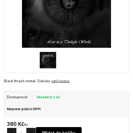
Black thrash metal. Dánsko
celý popis
Dostupnost
Skladem 1 ks
Nejsme plátci DPH
380 Kč
/
ks
Přidat do košíku