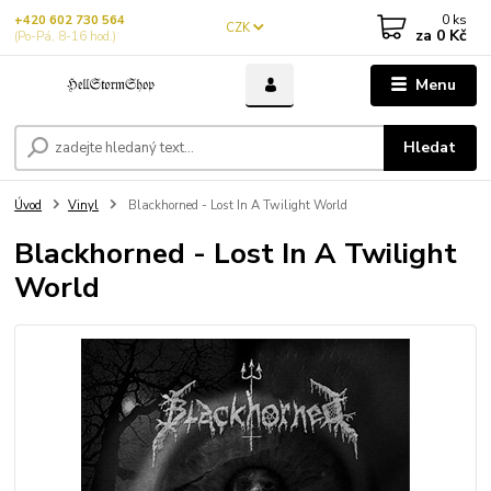
0
ks
+420 602 730 564
CZK
za
0 Kč
(Po-Pá, 8-16 hod.)
Menu
Hledat
Úvod
Vinyl
Blackhorned - Lost In A Twilight World
Blackhorned - Lost In A Twilight
World