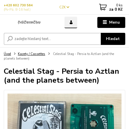
0
ks
+420 602 730 564
CZK
za
0 Kč
(Po-Pá, 8-16 hod.)
Menu
Hledat
Úvod
Kazety / Cassettes
Celestial Stag - Persia to Aztlan (and the
planets between)
Celestial Stag - Persia to Aztlan
(and the planets between)