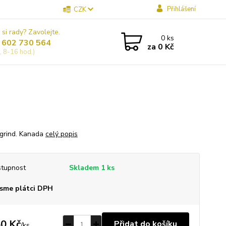
Přihlášení
CZK
 si rady? Zavolejte.
0
ks
 602 730 564
za
0 Kč
, 8-16 hod.)
grind. Kanada
celý popis
tupnost
Skladem 1 ks
sme plátci DPH
0 Kč
Přidat do košíku
/
ks