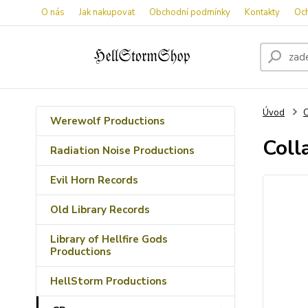
O nás
Jak nakupovat
Obchodní podmínky
Kontakty
Oc
Úvod
Werewolf Productions
Coll
Radiation Noise Productions
Evil Horn Records
Old Library Records
Library of Hellfire Gods
Productions
HellStorm Productions