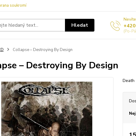
hrana soukromí
Nevíte
Hledat
+420
(Po-Pá
CD
Collapse – Destroying By Design
apse – Destroying By Design
Death 
Dos
Nej
15