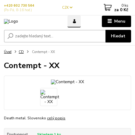
0
ks
+420 602 730 564
CZK
za
0 Kč
(Po-Pá, 8-16 hod.)
Menu
Hledat
Úvod
CD
Contempt - XX
Contempt - XX
Death metal. Slovensko
celý popis
Dostupnost
Skladem 1 ks