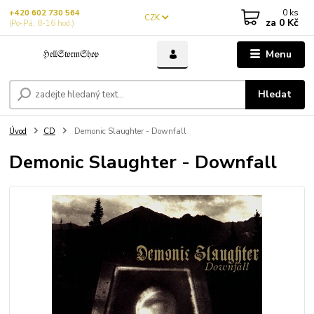
0
ks
+420 602 730 564
CZK
za
0 Kč
(Po-Pá, 8-16 hod.)
Menu
Hledat
Úvod
CD
Demonic Slaughter - Downfall
Demonic Slaughter - Downfall