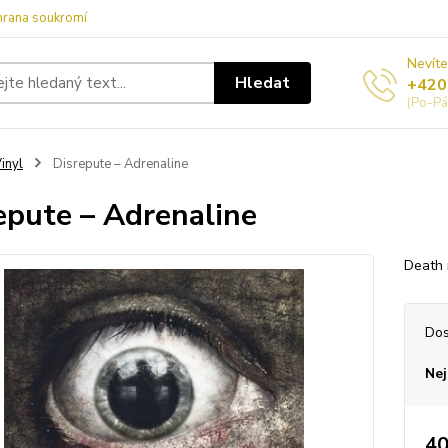
hrana soukromí
Nevíte
Hledat
+420
(Po-Pá
inyl
Disrepute – Adrenaline
epute – Adrenaline
Death
Dos
Nej
40