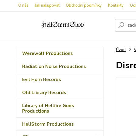
O nás
Jak nakupovat
Obchodní podmínky
Kontakty
Oc
Úvod
V
Werewolf Productions
Disr
Radiation Noise Productions
Evil Horn Records
Old Library Records
Library of Hellfire Gods
Productions
HellStorm Productions