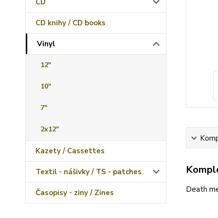
CD
CD knihy / CD books
Vinyl
12"
10"
7"
2x12"
Kompl
Kazety / Cassettes
Komple
Textil - nášivky / TS - patches
Death me
Časopisy - ziny / Zines