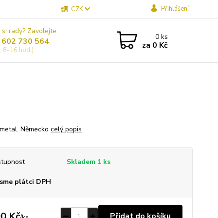
Přihlášení
CZK
 si rady? Zavolejte.
0
ks
 602 730 564
za
0 Kč
, 8-16 hod.)
 metal. Německo
celý popis
tupnost
Skladem 1 ks
sme plátci DPH
0 Kč
Přidat do košíku
/
ks