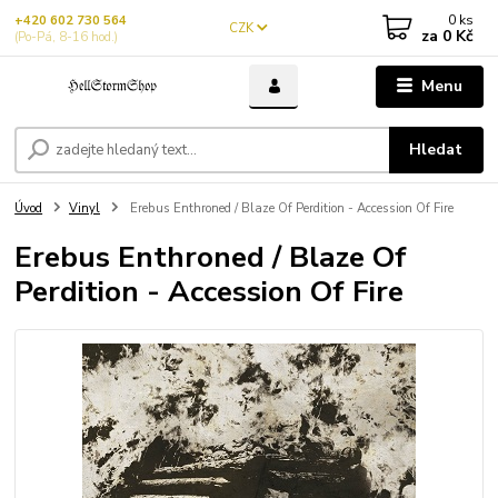
0
ks
+420 602 730 564
CZK
za
0 Kč
(Po-Pá, 8-16 hod.)
Menu
Hledat
Úvod
Vinyl
Erebus Enthroned / Blaze Of Perdition - Accession Of Fire
Erebus Enthroned / Blaze Of
Perdition - Accession Of Fire