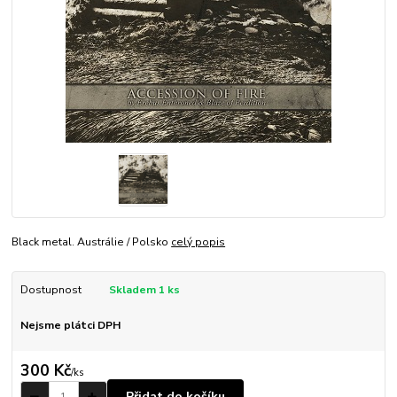
Black metal. Austrálie / Polsko
celý popis
Dostupnost
Skladem 1 ks
Nejsme plátci DPH
300 Kč
/
ks
Přidat do košíku