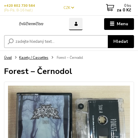
0
ks
+420 602 730 564
CZK
za
0 Kč
(Po-Pá, 8-16 hod.)
Menu
Hledat
Úvod
Kazety / Cassettes
Forest – Černodol
Forest – Černodol