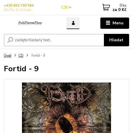
0
ks
+420 602 730 564
CZK
za
0 Kč
(Po-Pá, 8-16 hod.)
Menu
Hledat
Úvod
CD
Fortid - 9
Fortid - 9