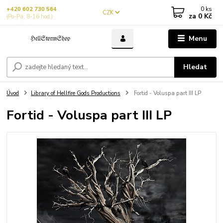
0
ks
+420 602 730 564
CZK
za
0 Kč
(Po-Pá, 8-16 hod.)
Menu
Hledat
Úvod
Library of Hellfire Gods Productions
Fortid - Voluspa part III LP
Fortid - Voluspa part III LP