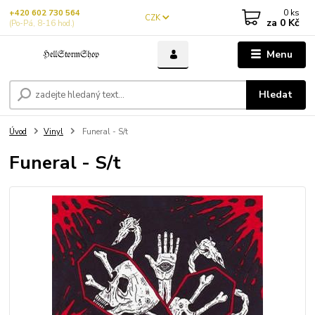
0
ks
+420 602 730 564
CZK
za
0 Kč
(Po-Pá, 8-16 hod.)
Menu
Hledat
Úvod
Vinyl
Funeral - S/t
Funeral - S/t