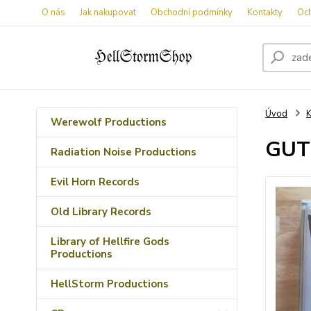
O nás
Jak nakupovat
Obchodní podmínky
Kontakty
Oc
Úvod
K
Werewolf Productions
GUTT
Radiation Noise Productions
Evil Horn Records
Old Library Records
Library of Hellfire Gods
Productions
HellStorm Productions