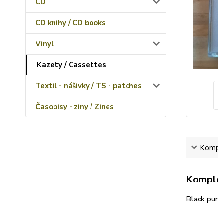
CD
CD knihy / CD books
Vinyl
Kazety / Cassettes
Textil - nášivky / TS - patches
Časopisy - ziny / Zines
Kompl
Komple
Black pun