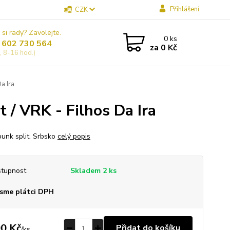
Přihlášení
CZK
 si rady? Zavolejte.
0
ks
 602 730 564
za
0 Kč
, 8-16 hod.)
a Ira
/ VRK - Filhos Da Ira
punk split. Srbsko
celý popis
tupnost
Skladem 2 ks
sme plátci DPH
0 Kč
Přidat do košíku
/
ks