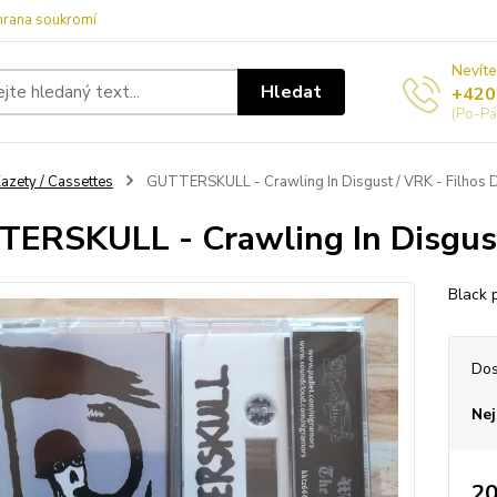
hrana soukromí
Nevíte
Hledat
+420
(Po-Pá
azety / Cassettes
GUTTERSKULL - Crawling In Disgust / VRK - Filhos D
ERSKULL - Crawling In Disgust 
Black 
Dos
Nej
20