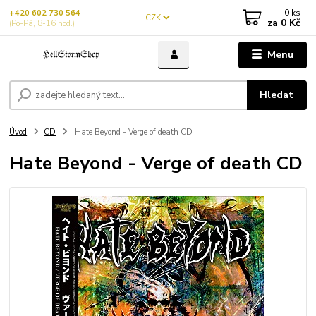
0
ks
+420 602 730 564
CZK
za
0 Kč
(Po-Pá, 8-16 hod.)
Menu
Hledat
Úvod
CD
Hate Beyond - Verge of death CD
Hate Beyond - Verge of death CD