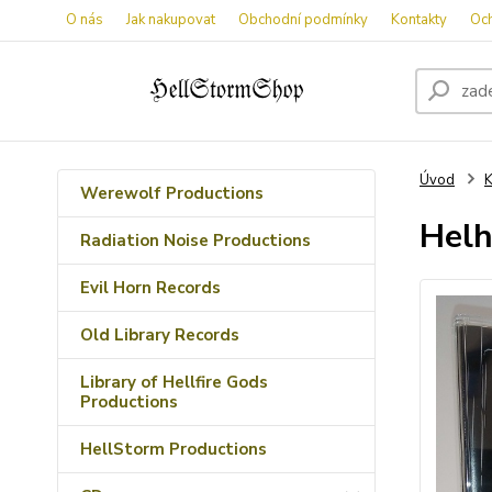
O nás
Jak nakupovat
Obchodní podmínky
Kontakty
Oc
Úvod
K
Werewolf Productions
Helh
Radiation Noise Productions
Evil Horn Records
Old Library Records
Library of Hellfire Gods
Productions
HellStorm Productions