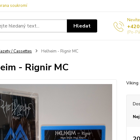
hrana soukromí
Nevíte
Hledat
+420
(Po-Pá
azety / Cassettes
Helheim - Rignir MC
eim - Rignir MC
Viking
Dos
Nej
20