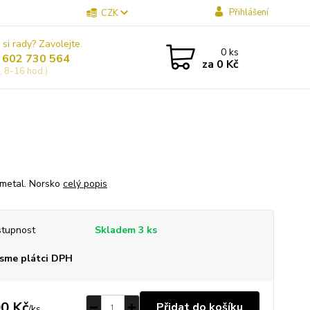
Přihlášení
CZK
 si rady? Zavolejte.
0
ks
 602 730 564
za
0 Kč
, 8-16 hod.)
 metal. Norsko
celý popis
tupnost
Skladem 3 ks
sme plátci DPH
0 Kč
Přidat do košíku
/
ks