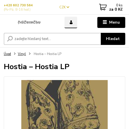
0
ks
+420 602 730 564
CZK
za
0 Kč
(Po-Pá, 8-16 hod.)
Menu
Hledat
Úvod
Vinyl
Hostia – Hostia LP
Hostia – Hostia LP