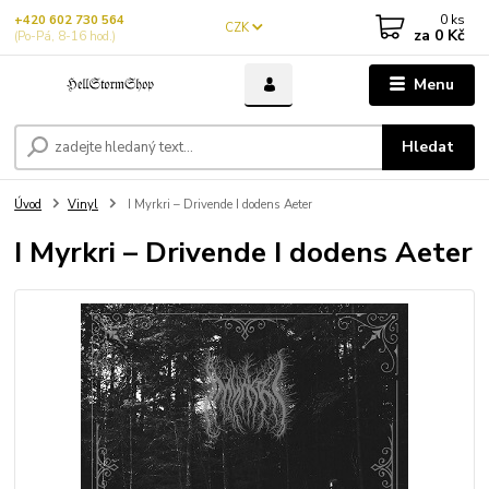
0
ks
+420 602 730 564
CZK
za
0 Kč
(Po-Pá, 8-16 hod.)
Menu
Hledat
Úvod
Vinyl
I Myrkri – Drivende I dodens Aeter
I Myrkri – Drivende I dodens Aeter