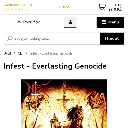
0
ks
+420 602 730 564
CZK
za
0 Kč
(Po-Pá, 8-16 hod.)
Menu
Hledat
Úvod
CD
Infest - Everlasting Genocide
Infest - Everlasting Genocide