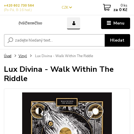
0
ks
+420 602 730 564
CZK
za
0 Kč
(Po-Pá, 8-16 hod.)
Menu
Hledat
Úvod
Vinyl
Lux Divina - Walk Within The Riddle
Lux Divina - Walk Within The
Riddle