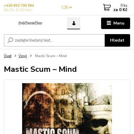
0
ks
+420 602 730 564
CZK
za
0 Kč
(Po-Pá, 8-16 hod.)
Menu
Hledat
Úvod
Vinyl
Mastic Scum – Mind
Mastic Scum – Mind