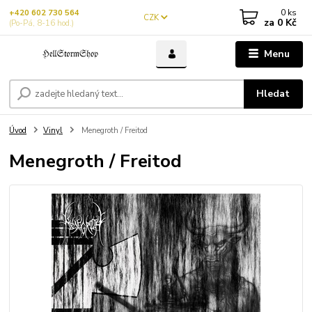
0
ks
+420 602 730 564
CZK
za
0 Kč
(Po-Pá, 8-16 hod.)
Menu
Hledat
Úvod
Vinyl
Menegroth / Freitod
Menegroth / Freitod