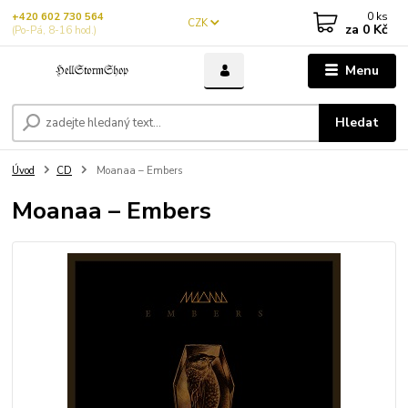
0
ks
+420 602 730 564
CZK
za
0 Kč
(Po-Pá, 8-16 hod.)
Menu
Hledat
Úvod
CD
Moanaa – Embers
Moanaa – Embers