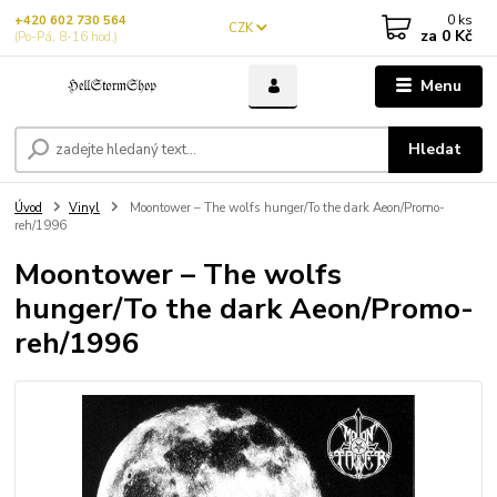
0
ks
+420 602 730 564
CZK
za
0 Kč
(Po-Pá, 8-16 hod.)
Menu
Hledat
Úvod
Vinyl
Moontower – The wolfs hunger/To the dark Aeon/Promo-
reh/1996
Moontower – The wolfs
hunger/To the dark Aeon/Promo-
reh/1996