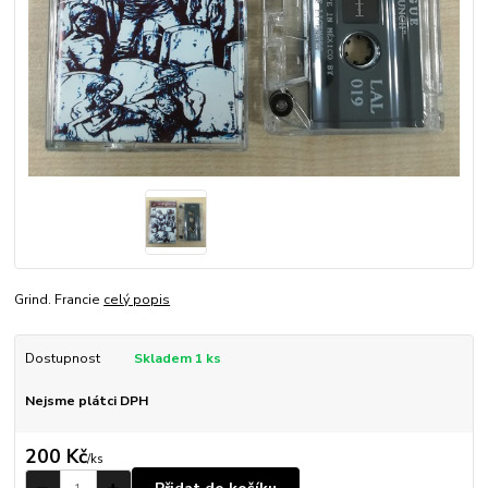
Grind. Francie
celý popis
Dostupnost
Skladem 1 ks
Nejsme plátci DPH
200 Kč
/
ks