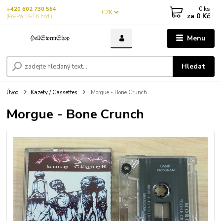
0
ks
+420 602 730 564
CZK
za
0 Kč
(Po-Pá, 8-16 hod.)
Menu
Hledat
Úvod
Kazety / Cassettes
Morgue - Bone Crunch
Morgue - Bone Crunch