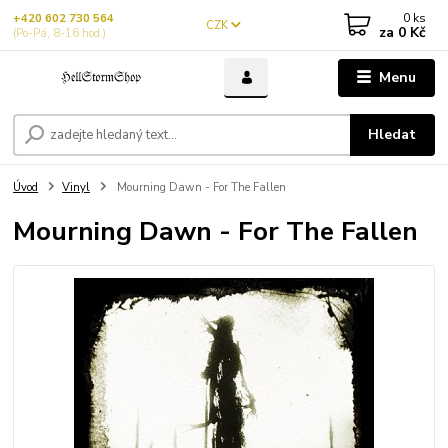
0
ks
+420 602 730 564
CZK
za
0 Kč
(Po-Pá, 8-16 hod.)
Menu
Hledat
Úvod
Vinyl
Mourning Dawn - For The Fallen
Mourning Dawn - For The Fallen