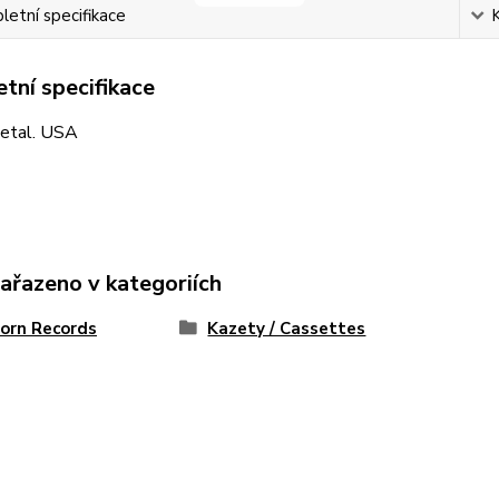
etní specifikace
tní specifikace
etal. USA
zařazeno v kategoriích
Horn Records
Kazety / Cassettes