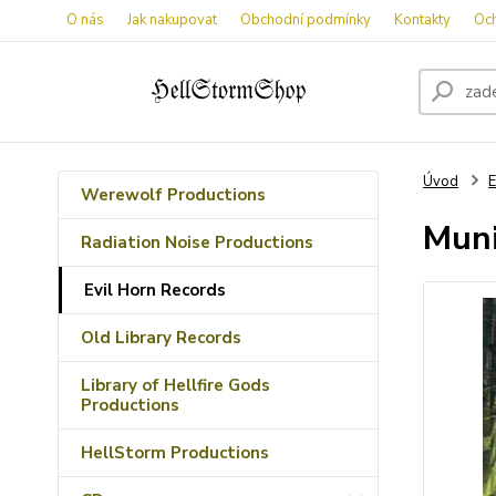
O nás
Jak nakupovat
Obchodní podmínky
Kontakty
Oc
Úvod
E
Werewolf Productions
Muni
Radiation Noise Productions
Evil Horn Records
Old Library Records
Library of Hellfire Gods
Productions
HellStorm Productions