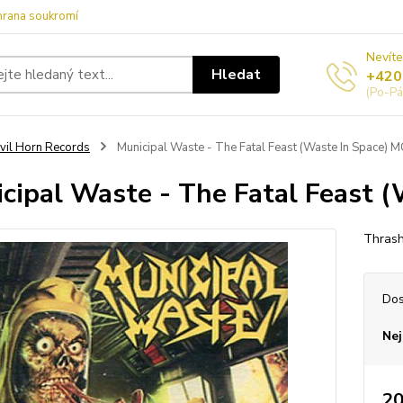
hrana soukromí
Nevíte
Hledat
+420
(Po-Pá
vil Horn Records
Municipal Waste - The Fatal Feast (Waste In Space) M
cipal Waste - The Fatal Feast 
Thras
Dos
Nej
20