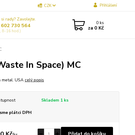
Přihlášení
CZK
 si rady? Zavolejte.
0
ks
 602 730 564
za
0 Kč
, 8-16 hod.)
C
(Waste In Space) MC
h metal. USA
celý popis
tupnost
Skladem 1 ks
sme plátci DPH
0 Kč
Přidat do košíku
/
ks