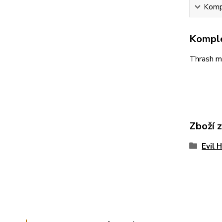
Kompl
Komple
Thrash m
Zboží 
Evil 