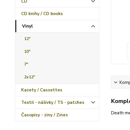
CD
CD knihy / CD books
Vinyl
12"
10"
7"
2x12"
Kompl
Kazety / Cassettes
Komple
Textil - nášivky / TS - patches
Death me
Časopisy - ziny / Zines