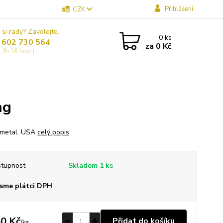
Přihlášení
CZK
 si rady? Zavolejte.
0
ks
 602 730 564
za
0 Kč
, 8-16 hod.)
ng
 metal. USA
celý popis
tupnost
Skladem 1 ks
sme plátci DPH
0 Kč
Přidat do košíku
/
ks