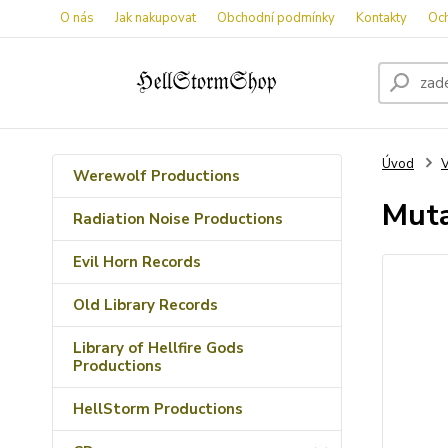
O nás
Jak nakupovat
Obchodní podmínky
Kontakty
Oc
Úvod
V
Werewolf Productions
Muta
Radiation Noise Productions
Evil Horn Records
Old Library Records
Library of Hellfire Gods
Productions
HellStorm Productions