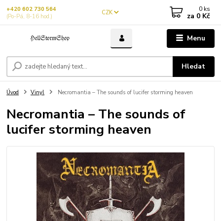
0
ks
+420 602 730 564
CZK
za
0 Kč
(Po-Pá, 8-16 hod.)
Menu
Hledat
Úvod
Vinyl
Necromantia – The sounds of lucifer storming heaven
Necromantia – The sounds of
lucifer storming heaven