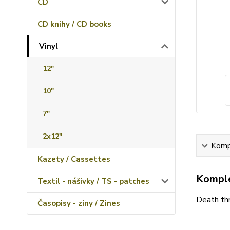
CD
CD knihy / CD books
Vinyl
12"
10"
7"
2x12"
Kompl
Kazety / Cassettes
Komple
Textil - nášivky / TS - patches
Death th
Časopisy - ziny / Zines