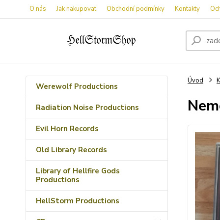
O nás
Jak nakupovat
Obchodní podmínky
Kontakty
Oc
Úvod
K
Werewolf Productions
Neme
Radiation Noise Productions
Evil Horn Records
Old Library Records
Library of Hellfire Gods
Productions
HellStorm Productions