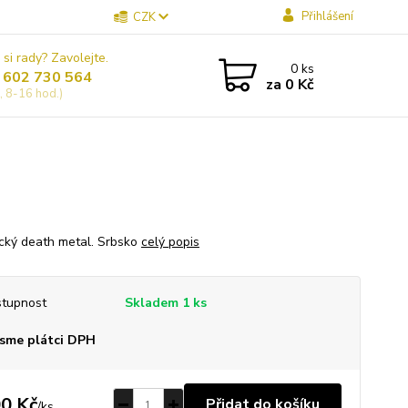
Přihlášení
CZK
 si rady? Zavolejte.
0
ks
 602 730 564
za
0 Kč
, 8-16 hod.)
cký death metal. Srbsko
celý popis
tupnost
Skladem 1 ks
sme plátci DPH
0 Kč
Přidat do košíku
/
ks