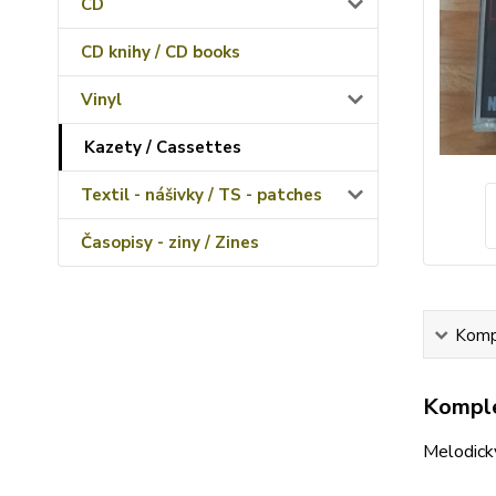
CD
CD knihy / CD books
Vinyl
Kazety / Cassettes
Textil - nášivky / TS - patches
Časopisy - ziny / Zines
Kompl
Komple
Melodick