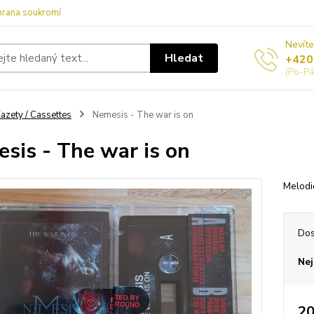
hrana soukromí
Nevíte
Hledat
+420
(Po-Pá
azety / Cassettes
Nemesis - The war is on
sis - The war is on
Melodi
Dos
Nej
20