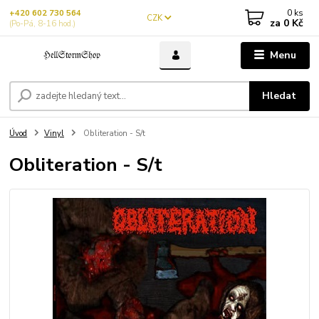
0
ks
+420 602 730 564
CZK
za
0 Kč
(Po-Pá, 8-16 hod.)
Menu
Hledat
Úvod
Vinyl
Obliteration - S/t
Obliteration - S/t