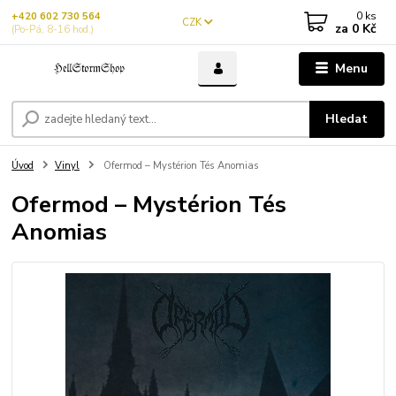
0
ks
+420 602 730 564
CZK
za
0 Kč
(Po-Pá, 8-16 hod.)
Menu
Hledat
Úvod
Vinyl
Ofermod – Mystérion Tés Anomias
Ofermod – Mystérion Tés
Anomias