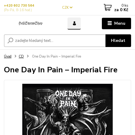
0
ks
+420 602 730 564
CZK
za
0 Kč
(Po-Pá, 8-16 hod.)
Menu
Hledat
Úvod
CD
One Day In Pain – Imperial Fire
One Day In Pain – Imperial Fire