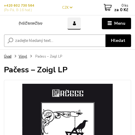
0
ks
+420 602 730 564
CZK
za
0 Kč
(Po-Pá, 8-16 hod.)
Menu
Hledat
Úvod
Vinyl
Pačess – Zoigl LP
Pačess – Zoigl LP